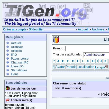
Créer un compte
-
S'identifier
Accueil
Archives
Menu général
Li
Accueil
Archives
Pseudo :
Articles
Trier par statut/grade :
FAQ
Pages perso
*
A
B
C
D
E
F
G
H
I
J
K
Chat sur IRC
Livre d'Or
#
Avatar
Pseudo
Localisation
Langue
Statistiques
Liens
N
Stats générales
Classement par statut
Total: 0 membre(s)
Les visites du jour
19
visiteurs,
1
googlebot.
< Pré
1370
visites aujourd'hui
Anniversaire(s)
lorisse
(
42
ans)
silver_chiken
(
38
ans)