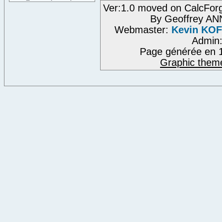
Ver:1.0 moved on CalcFor
By Geoffrey A
Webmaster:
Kevin KO
Admin
Page générée en 1
Graphic them