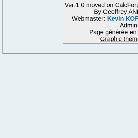
Ver:1.0 moved on CalcFor
By Geoffrey A
Webmaster:
Kevin KO
Admin
Page générée en 
Graphic them