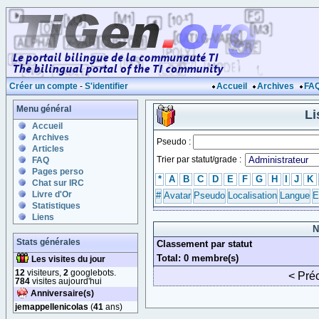
Créer un compte
-
S'identifier
Accueil
Archives
FA
Menu général
Li
Accueil
Archives
Pseudo :
Articles
Trier par statut/grade :
FAQ
Pages perso
*
A
B
C
D
E
F
G
H
I
J
K
Chat sur IRC
Livre d'Or
#
Avatar
Pseudo
Localisation
Langue
E
Statistiques
Liens
N
Stats générales
Classement par statut
Total: 0 membre(s)
Les visites du jour
12
visiteurs,
2
googlebots.
< Pré
784
visites aujourd'hui
Anniversaire(s)
jemappellenicolas
(
41
ans)