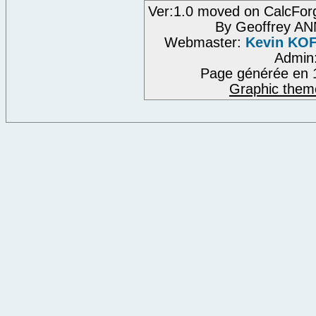
Ver:1.0 moved on CalcFor
By Geoffrey A
Webmaster:
Kevin KO
Admin
Page générée en 
Graphic them