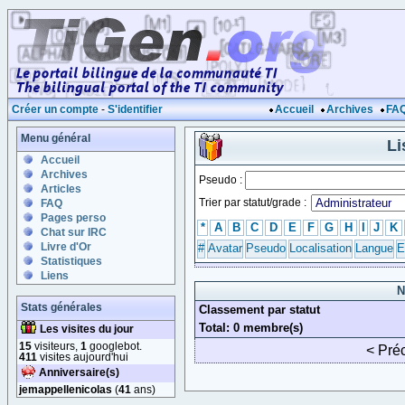
Créer un compte
-
S'identifier
Accueil
Archives
FA
Menu général
Li
Accueil
Archives
Pseudo :
Articles
Trier par statut/grade :
FAQ
Pages perso
*
A
B
C
D
E
F
G
H
I
J
K
Chat sur IRC
Livre d'Or
#
Avatar
Pseudo
Localisation
Langue
E
Statistiques
Liens
N
Stats générales
Classement par statut
Total: 0 membre(s)
Les visites du jour
15
visiteurs,
1
googlebot.
< Pré
411
visites aujourd'hui
Anniversaire(s)
jemappellenicolas
(
41
ans)