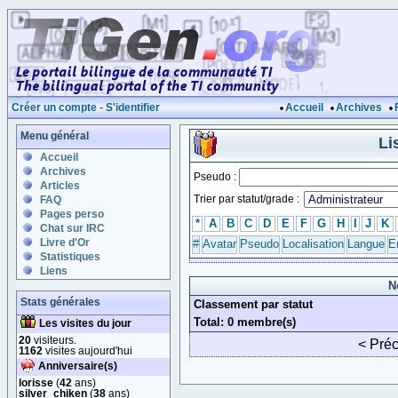
Créer un compte
-
S'identifier
Accueil
Archives
Menu général
Li
Accueil
Archives
Pseudo :
Articles
Trier par statut/grade :
FAQ
Pages perso
*
A
B
C
D
E
F
G
H
I
J
K
Chat sur IRC
Livre d'Or
#
Avatar
Pseudo
Localisation
Langue
E
Statistiques
Liens
N
Stats générales
Classement par statut
Total: 0 membre(s)
Les visites du jour
20
visiteurs.
< Pré
1162
visites aujourd'hui
Anniversaire(s)
lorisse
(
42
ans)
silver_chiken
(
38
ans)