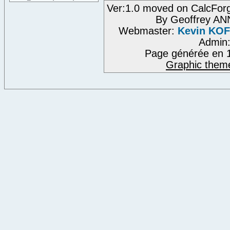
Ver:1.0 moved on CalcFor
By Geoffrey A
Webmaster:
Kevin KO
Admin
Page générée en 1
Graphic them