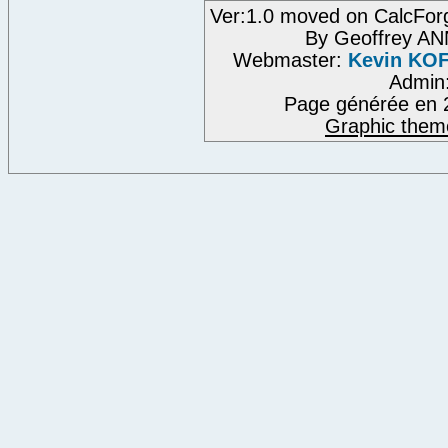
Ver:1.0 moved on CalcFor
By Geoffrey A
Webmaster:
Kevin KO
Admin
Page générée en 
Graphic them