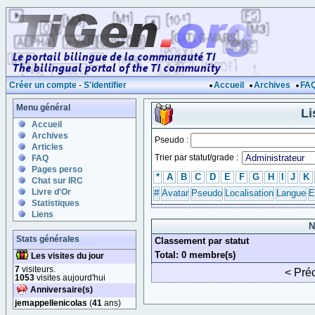
Créer un compte
-
S'identifier
Accueil
Archives
FA
Menu général
Li
Accueil
Archives
Pseudo :
Articles
Trier par statut/grade :
FAQ
Pages perso
*
A
B
C
D
E
F
G
H
I
J
K
Chat sur IRC
Livre d'Or
#
Avatar
Pseudo
Localisation
Langue
E
Statistiques
Liens
N
Stats générales
Classement par statut
Total: 0 membre(s)
Les visites du jour
7
visiteurs.
< Pré
1053
visites aujourd'hui
Anniversaire(s)
jemappellenicolas
(
41
ans)