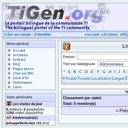
Créer un compte
-
S'identifier
Accueil
Archives
FA
Menu général
Li
Accueil
Archives
Pseudo :
Articles
Trier par statut/grade :
FAQ
Pages perso
*
A
B
C
D
E
F
G
H
I
J
K
Chat sur IRC
Livre d'Or
#
Avatar
Pseudo
Localisation
Langue
E
Statistiques
Liens
N
Stats générales
Classement par statut
Total: 0 membre(s)
Les visites du jour
9
visiteurs,
2
googlebots.
< Pré
1284
visites aujourd'hui
Anniversaire(s)
jemappellenicolas
(
41
ans)