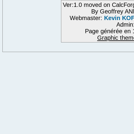
Ver:1.0 moved on CalcFor
By Geoffrey A
Webmaster:
Kevin KO
Admin
Page générée en 
Graphic them