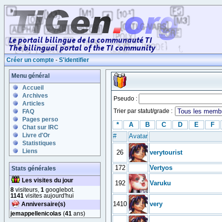
Créer un compte
-
S'identifier
Menu général
Accueil
Archives
Pseudo :
Articles
Trier par statut/grade :
FAQ
Pages perso
*
A
B
C
D
E
F
Chat sur IRC
Livre d'Or
#
Avatar
Statistiques
Liens
26
verytourist
172
Vertyos
Stats générales
Les visites du jour
192
Varuku
8
visiteurs,
1
googlebot.
1141
visites aujourd'hui
1410
very
Anniversaire(s)
jemappellenicolas
(
41
ans)