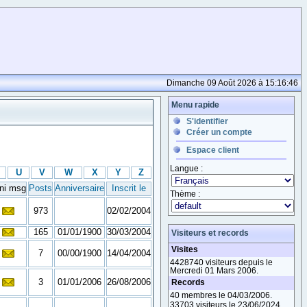
Dimanche 09 Août 2026 à 15:16:46
Menu rapide
S'identifier
Créer un compte
Espace client
Langue :
U
V
W
X
Y
Z
ni msg
Posts
Anniversaire
Inscrit le
Thème :
973
02/02/2004
165
01/01/1900
30/03/2004
Visiteurs et records
Visites
7
00/00/1900
14/04/2004
4428740 visiteurs depuis le
Mercredi 01 Mars 2006.
3
01/01/2006
26/08/2006
Records
40 membres le 04/03/2006.
33703 visiteurs le 23/06/2024.