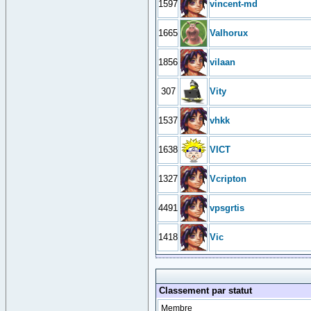
1597
vincent-md
1665
Valhorux
1856
vilaan
307
Vity
1537
vhkk
1638
VICT
1327
Vcripton
4491
vpsgrtis
1418
Vic
Classement par statut
Membre