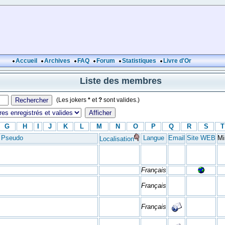
Accueil
Archives
FAQ
Forum
Statistiques
Livre d'Or
Liste des membres
(Les jokers
*
et
?
sont valides.)
G
H
I
J
K
L
M
N
O
P
Q
R
S
T
Pseudo
Langue
Email
Site WEB
Mi
Localisation
Français
Français
Français