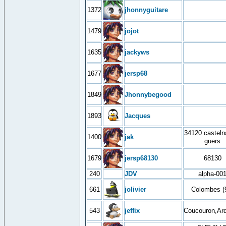
1372
jhonnyguitare
1479
jojot
1635
jackyws
1677
jersp68
1849
Jhonnybegood
1893
Jacques
34120 casteln
1400
jak
guers
1679
jersp68130
68130
240
JDV
alpha-00
661
jolivier
Colombes (
543
jeffix
Coucouron,Ar