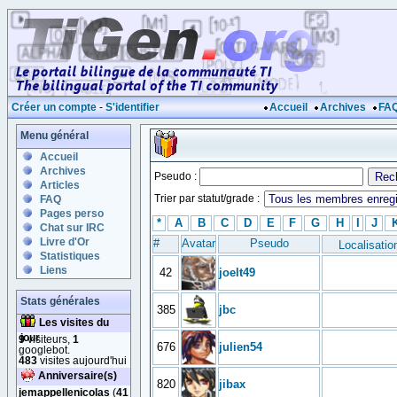
Créer un compte
-
S'identifier
Accueil
Archives
FA
Menu général
Accueil
Archives
Pseudo :
Articles
Trier par statut/grade :
FAQ
Pages perso
*
A
B
C
D
E
F
G
H
I
J
Chat sur IRC
Livre d'Or
#
Avatar
Pseudo
Localisatio
Statistiques
Liens
42
joelt49
Stats générales
385
jbc
Les visites du
jour
9
visiteurs,
1
676
julien54
googlebot.
483
visites aujourd'hui
Anniversaire(s)
820
jibax
jemappellenicolas
(
41