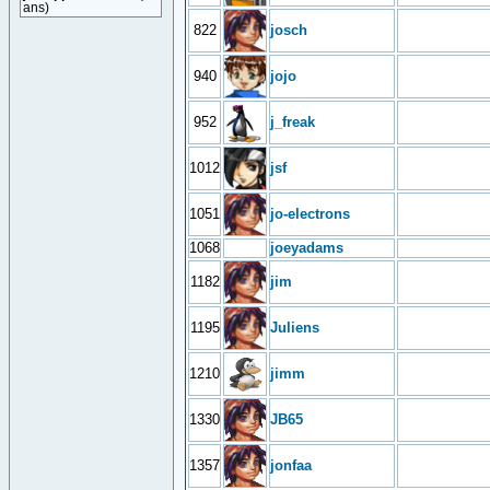
ans)
822
josch
940
jojo
952
j_freak
1012
jsf
1051
jo-electrons
1068
joeyadams
1182
jim
1195
Juliens
1210
jimm
1330
JB65
1357
jonfaa