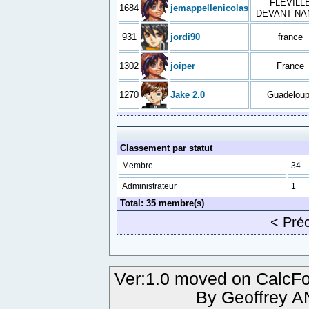
FLEVILL
1684
jemappellenicolas
DEVANT NA
931
jordi90
france
1302
joiper
France
1270
Jake 2.0
Guadelou
Classement par statut
Membre
34
Administrateur
1
Total: 35 membre(s)
< Pré
Ver:1.0 moved on CalcFo
By Geoffrey 