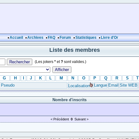
Accueil
Archives
FAQ
Forum
Statistiques
Livre d'Or
Liste des membres
(Les jokers
*
et
?
sont valides.)
G
H
I
J
K
L
M
N
O
P
Q
R
S
T
Pseudo
Langue
Email
Site WEB
Localisation
Nombre d'inscrits
< Précédent
0
Suivant >