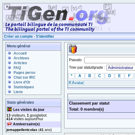
Créer un compte
-
S'identifier
Menu général
Accueil
Archives
Pseudo :
Articles
Trier par statut/grade :
FAQ
Pages perso
*
A
B
C
D
E
F
Chat sur IRC
Livre d'Or
#
Avatar
Statistiques
Liens
Stats générales
Classement par statut
Total: 0 membre(s)
Les visites du jour
13
visiteurs,
1
googlebot.
414
visites aujourd'hui
Anniversaire(s)
jemappellenicolas
(
41
ans)