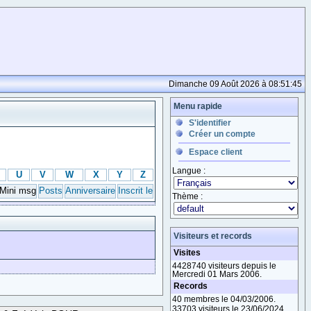
Dimanche 09 Août 2026 à 08:51:45
Menu rapide
S'identifier
Créer un compte
Espace client
Langue :
U
V
W
X
Y
Z
Mini msg
Posts
Anniversaire
Inscrit le
Thème :
Visiteurs et records
Visites
4428740 visiteurs depuis le
Mercredi 01 Mars 2006.
Records
40 membres le 04/03/2006.
33703 visiteurs le 23/06/2024.