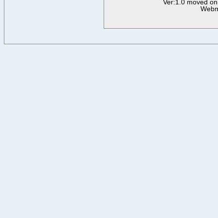
Ver:1.0 moved on
Webm