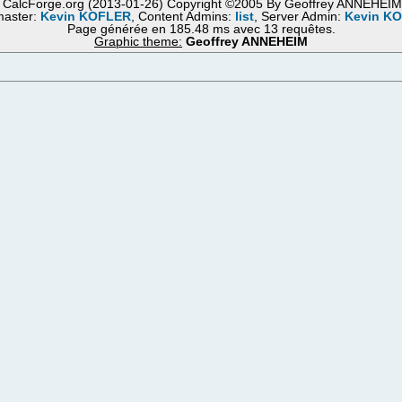
 CalcForge.org (2013-01-26) Copyright ©2005 By Geoffrey ANNEHEI
aster:
Kevin KOFLER
, Content Admins:
list
, Server Admin:
Kevin K
Page générée en 185.48 ms avec 13 requêtes.
Graphic theme:
Geoffrey ANNEHEIM