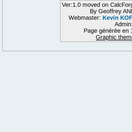
Ver:1.0 moved on CalcFor
By Geoffrey A
Webmaster:
Kevin KO
Admin
Page générée en 
Graphic them