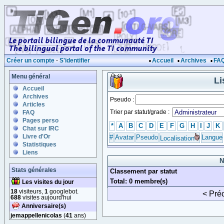
Créer un compte
-
S'identifier
Accueil
Archives
FA
Menu général
Li
Accueil
Archives
Pseudo :
Articles
Trier par statut/grade :
FAQ
Pages perso
*
A
B
C
D
E
F
G
H
I
J
K
Chat sur IRC
Livre d'Or
#
Avatar
Pseudo
Langue
Localisation
Statistiques
Liens
N
Stats générales
Classement par statut
Total: 0 membre(s)
Les visites du jour
18
visiteurs,
1
googlebot.
< Pré
688
visites aujourd'hui
Anniversaire(s)
jemappellenicolas
(
41
ans)