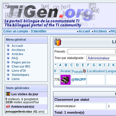
Créer un compte
-
S'identifier
Accueil
Archives
FA
Menu général
L
Accueil
Archives
Pseudo :
Articles
Trier par statut/grade :
FAQ
Pages perso
*
A
B
C
D
E
F
G
H
I
J
K
Chat sur IRC
Livre d'Or
#
Avatar
Localisation
Langu
Pseudo
Statistiques
Liens
776
@
RHJPP
Stats générales
Les visites du jour
5
visiteurs,
1
googlebot.
Classement par statut
1030
visites aujourd'hui
Administrateur
1
Anniversaire(s)
jemappellenicolas
(
41
ans)
Total: 1 membre(s)