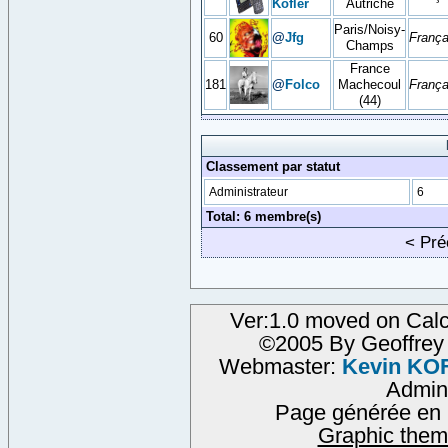
Kofler
Autriche
Paris/Noisy-
60
@
Jfg
França
Champs
France
181
@
Folco
Machecoul
França
(44)
Classement par statut
Administrateur
6
Total: 6 membre(s)
< Pr
Ver:1.0 moved on Calc
©2005 By Geoffre
Webmaster:
Kevin KO
Admin
Page générée en 
Graphic them