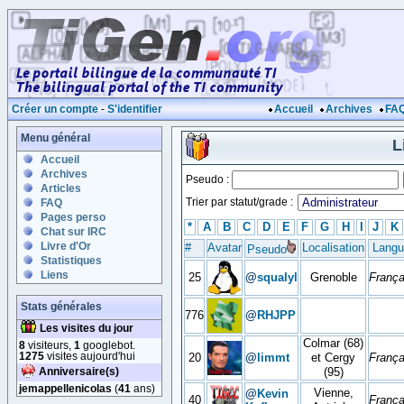
Créer un compte
-
S'identifier
Accueil
Archives
FA
Menu général
L
Accueil
Archives
Pseudo :
Articles
Trier par statut/grade :
FAQ
Pages perso
*
A
B
C
D
E
F
G
H
I
J
K
Chat sur IRC
Livre d'Or
#
Avatar
Localisation
Langu
Pseudo
Statistiques
Liens
25
@
squalyl
Grenoble
França
Stats générales
776
@
RHJPP
Les visites du jour
Colmar (68)
8
visiteurs,
1
googlebot.
1275
visites aujourd'hui
20
@
limmt
et Cergy
França
Anniversaire(s)
(95)
jemappellenicolas
(
41
ans)
Vienne,
@
Kevin
40
França