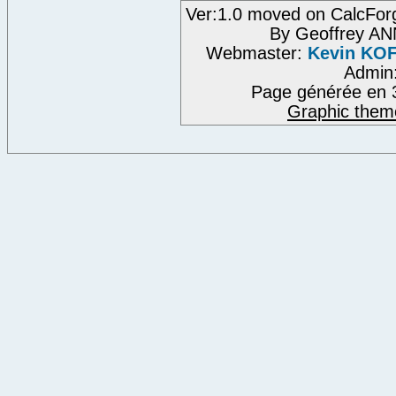
Ver:1.0 moved on CalcFor
By Geoffrey A
Webmaster:
Kevin KO
Admin
Page générée en 
Graphic them