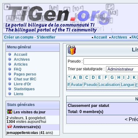
Créer un compte
-
S'identifier
Accueil
Archives
FA
Menu général
Li
Accueil
Archives
Pseudo :
Articles
Trier par statut/grade :
FAQ
Pages perso
*
A
B
C
D
E
F
G
H
I
J
K
Chat sur IRC
Livre d'Or
#
Avatar
Pseudo
Localisation
Langue
E
Statistiques
Liens
N
Stats générales
Classement par statut
Total: 0 membre(s)
Les visites du jour
2
visiteurs,
1
googlebot.
< Pré
1304
visites aujourd'hui
Anniversaire(s)
jemappellenicolas
(
41
ans)