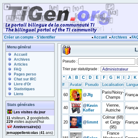
Créer un compte
-
S'identifier
Accueil
Archives
FA
Menu général
L
Accueil
Archives
Pseudo :
Articles
Trier par statut/grade :
FAQ
Pages perso
*
A
B
C
D
E
F
G
H
I
J
K
Chat sur IRC
Livre d'Or
#
Avatar
Pseudo
Localisation
Langu
Statistiques
Paris/Noisy-
Liens
60
@
Jfg
França
Champs
Stats générales
Vienne,
@
Kevin
40
França
Kofler
Autriche
Les visites du jour
Colmar (68)
11
visiteurs,
2
googlebots.
229
visites aujourd'hui
20
@
limmt
et Cergy
França
Anniversaire(s)
(95)
jemappellenicolas
(
41
ans)
France