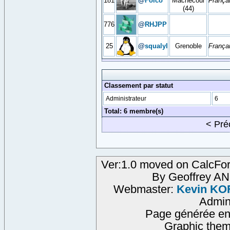
181
@
Folco
Machecoul
França
(44)
776
@
RHJPP
25
@
squalyl
Grenoble
França
Classement par statut
Administrateur
6
Total: 6 membre(s)
< Pr
Ver:1.0 moved on CalcFor
By Geoffrey A
Webmaster:
Kevin KO
Admi
Page générée en
Graphic them