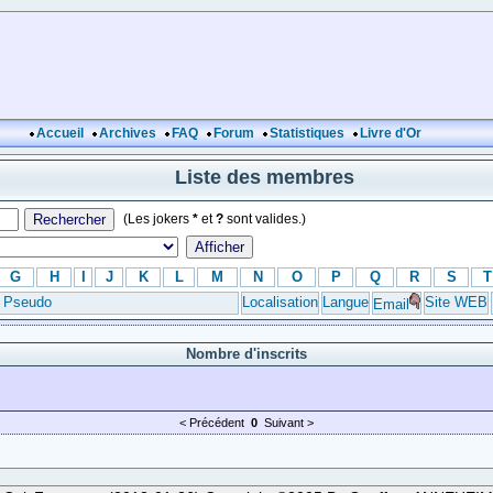
Accueil
Archives
FAQ
Forum
Statistiques
Livre d'Or
Liste des membres
(Les jokers
*
et
?
sont valides.)
G
H
I
J
K
L
M
N
O
P
Q
R
S
T
Pseudo
Localisation
Langue
Site WEB
Email
Nombre d'inscrits
< Précédent
0
Suivant >