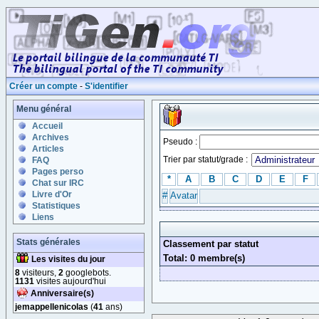
Créer un compte
-
S'identifier
Menu général
Accueil
Archives
Pseudo :
Articles
Trier par statut/grade :
FAQ
Pages perso
*
A
B
C
D
E
F
Chat sur IRC
Livre d'Or
#
Avatar
Statistiques
Liens
Stats générales
Classement par statut
Total: 0 membre(s)
Les visites du jour
8
visiteurs,
2
googlebots.
1131
visites aujourd'hui
Anniversaire(s)
jemappellenicolas
(
41
ans)