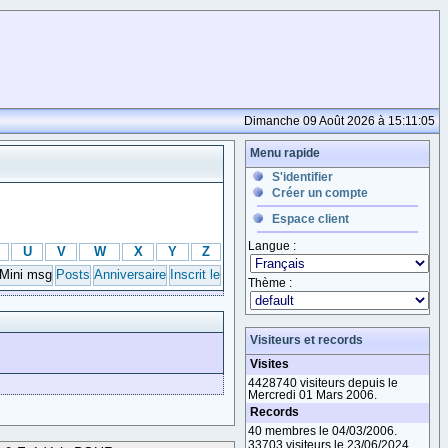
Dimanche 09 Août 2026 à 15:11:05
Menu rapide
S'identifier
Créer un compte
Espace client
Langue :
U
V
W
X
Y
Z
Mini msg
Posts
Anniversaire
Inscrit le
Thème :
Visiteurs et records
Visites
4428740 visiteurs depuis le
Mercredi 01 Mars 2006.
Records
40 membres le 04/03/2006.
33703 visiteurs le 23/06/2024.