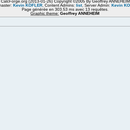
 CalcForge.org (2013-01-26) Copyright ©2005 By Geoffrey ANNEHEI
aster:
Kevin KOFLER
, Content Admins:
list
, Server Admin:
Kevin K
Page générée en 303.53 ms avec 13 requêtes.
Graphic theme:
Geoffrey ANNEHEIM