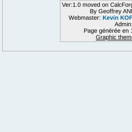
Ver:1.0 moved on CalcFor
By Geoffrey A
Webmaster:
Kevin KO
Admin
Page générée en 
Graphic them