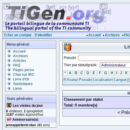
Créer un compte
-
S'identifier
Accueil
Archives
FA
Menu général
Li
Accueil
Archives
Pseudo :
Articles
Trier par statut/grade :
FAQ
Pages perso
*
A
B
C
D
E
F
G
H
I
J
K
Chat sur IRC
Livre d'Or
#
Avatar
Pseudo
Localisation
Langue
E
Statistiques
Liens
N
Stats générales
Classement par statut
Total: 0 membre(s)
Les visites du jour
6
visiteurs,
1
googlebot.
< Pré
1187
visites aujourd'hui
Anniversaire(s)
jemappellenicolas
(
41
ans)