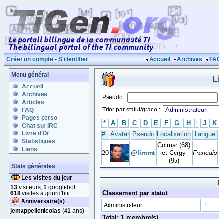
Créer un compte
-
S'identifier
Accueil
Archives
FA
Menu général
L
Accueil
Archives
Pseudo :
Articles
Trier par statut/grade :
FAQ
Pages perso
*
A
B
C
D
E
F
G
H
I
J
K
Chat sur IRC
Livre d'Or
#
Avatar
Pseudo
Localisation
Langue
Statistiques
Colmar (68)
Liens
20
@
limmt
et Cergy
Français
(95)
Stats générales
Les visites du jour
13
visiteurs,
1
googlebot.
Classement par statut
618
visites aujourd'hui
Anniversaire(s)
Administrateur
1
jemappellenicolas
(
41
ans)
Total: 1 membre(s)