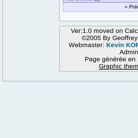
< Pr
Ver:1.0 moved on Calc
©2005 By Geoffre
Webmaster:
Kevin KO
Admi
Page générée en 
Graphic them