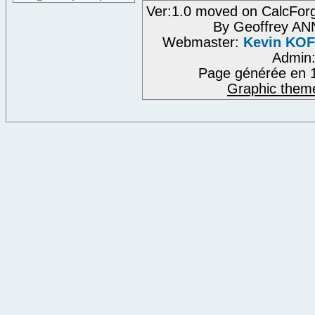
Ver:1.0 moved on CalcFor
By Geoffrey A
Webmaster:
Kevin KO
Admin
Page générée en 1
Graphic them