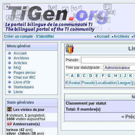
Créer un compte
-
S'identifier
Accueil
Archives
Menu général
Li
Accueil
Archives
Pseudo :
Articles
Trier par statut/grade :
FAQ
Pages perso
*
A
B
C
D
E
F
G
H
I
J
K
Chat sur IRC
Livre d'Or
#
Avatar
Pseudo
Localisation
Langue
E
Statistiques
Liens
N
Stats générales
Classement par statut
Total: 0 membre(s)
Les visites du jour
9
visiteurs,
1
googlebot.
< Pré
1606
visites aujourd'hui
Anniversaire(s)
lorisse
(
42
ans)
silver_chiken
(
38
ans)