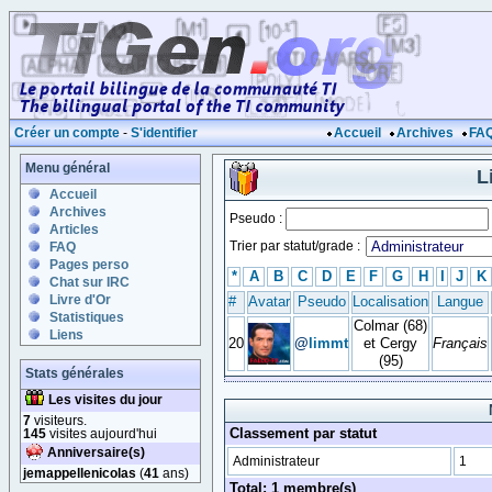
Créer un compte
-
S'identifier
Accueil
Archives
FA
Menu général
L
Accueil
Archives
Pseudo :
Articles
Trier par statut/grade :
FAQ
Pages perso
*
A
B
C
D
E
F
G
H
I
J
K
Chat sur IRC
Livre d'Or
#
Avatar
Pseudo
Localisation
Langue
Statistiques
Colmar (68)
Liens
20
@
limmt
et Cergy
Français
(95)
Stats générales
Les visites du jour
7
visiteurs.
Classement par statut
145
visites aujourd'hui
Anniversaire(s)
Administrateur
1
jemappellenicolas
(
41
ans)
Total: 1 membre(s)