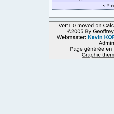
< Pr
Ver:1.0 moved on Calc
©2005 By Geoffre
Webmaster:
Kevin KO
Admi
Page générée en 
Graphic them