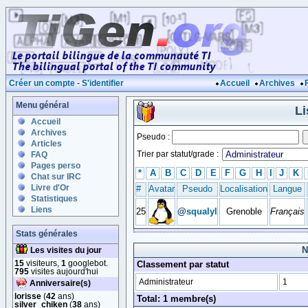
Créer un compte
-
S'identifier
Accueil
Archives
Menu général
Li
Accueil
Archives
Pseudo :
Articles
Trier par statut/grade :
FAQ
Pages perso
*
A
B
C
D
E
F
G
H
I
J
K
Chat sur IRC
Livre d'Or
#
Avatar
Pseudo
Localisation
Langue
Statistiques
Liens
25
@
squalyl
Grenoble
Français
Stats générales
N
Les visites du jour
15
visiteurs,
1
googlebot.
Classement par statut
795
visites aujourd'hui
Administrateur
1
Anniversaire(s)
lorisse
(
42
ans)
Total: 1 membre(s)
silver_chiken
(
38
ans)