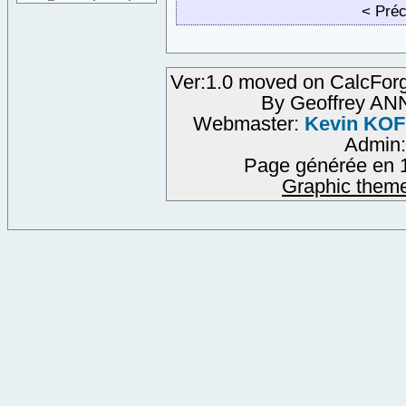
< Pré
Ver:1.0 moved on CalcForg
By Geoffrey A
Webmaster:
Kevin KO
Admin
Page générée en 1
Graphic them