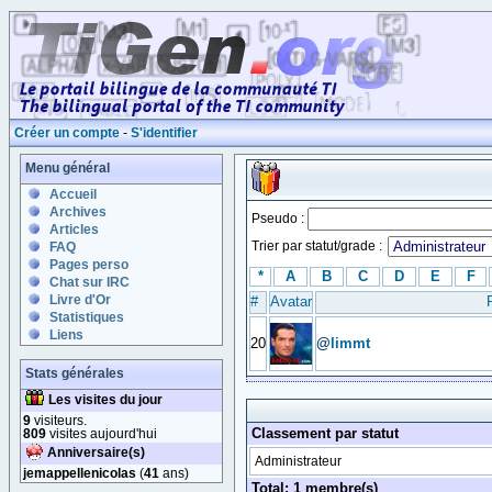
Créer un compte
-
S'identifier
Menu général
Accueil
Archives
Pseudo :
Articles
Trier par statut/grade :
FAQ
Pages perso
*
A
B
C
D
E
F
Chat sur IRC
Livre d'Or
#
Avatar
Statistiques
Liens
20
@
limmt
Stats générales
Les visites du jour
9
visiteurs.
Classement par statut
809
visites aujourd'hui
Anniversaire(s)
Administrateur
jemappellenicolas
(
41
ans)
Total: 1 membre(s)