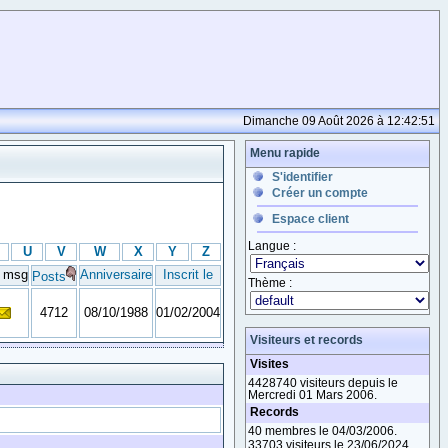
Dimanche 09 Août 2026 à 12:42:51
Menu rapide
S'identifier
Créer un compte
Espace client
Langue :
U
V
W
X
Y
Z
i msg
Anniversaire
Inscrit le
Posts
Thème :
4712
08/10/1988
01/02/2004
Visiteurs et records
Visites
4428740 visiteurs depuis le
Mercredi 01 Mars 2006.
Records
40 membres le 04/03/2006.
33703 visiteurs le 23/06/2024.