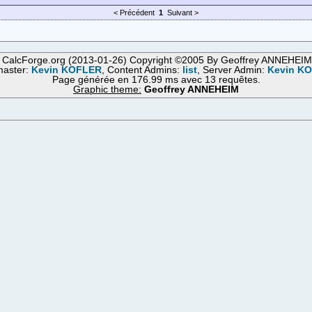
< Précédent
1
Suivant >
 CalcForge.org (2013-01-26) Copyright ©2005 By Geoffrey ANNEHEI
aster:
Kevin KOFLER
, Content Admins:
list
, Server Admin:
Kevin K
Page générée en 176.99 ms avec 13 requêtes.
Graphic theme:
Geoffrey ANNEHEIM