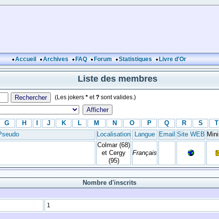
Accueil
Archives
FAQ
Forum
Statistiques
Livre d'Or
Liste des membres
(Les jokers
*
et
?
sont valides.)
G
H
I
J
K
L
M
N
O
P
Q
R
S
T
Pseudo
Localisation
Langue
Email
Site WEB
Min
Colmar (68)
et Cergy
Français
(95)
Nombre d'inscrits
1