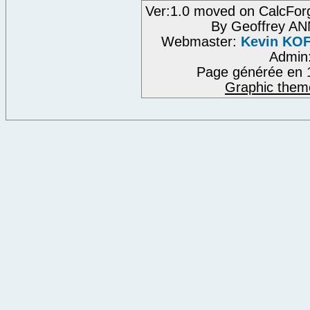
Ver:1.0 moved on CalcFor
By Geoffrey A
Webmaster:
Kevin KO
Admin
Page générée en 
Graphic them