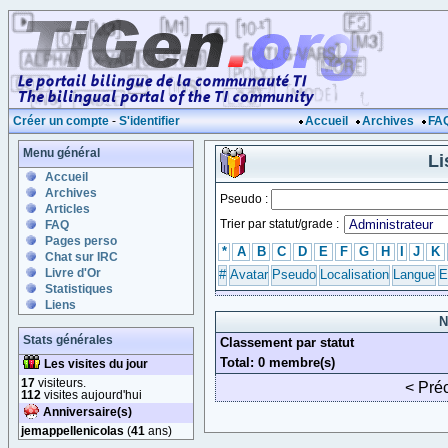
Créer un compte
-
S'identifier
Accueil
Archives
FA
Menu général
Li
Accueil
Archives
Pseudo :
Articles
Trier par statut/grade :
FAQ
Pages perso
*
A
B
C
D
E
F
G
H
I
J
K
Chat sur IRC
Livre d'Or
#
Avatar
Pseudo
Localisation
Langue
E
Statistiques
Liens
N
Stats générales
Classement par statut
Total: 0 membre(s)
Les visites du jour
17
visiteurs.
< Pré
112
visites aujourd'hui
Anniversaire(s)
jemappellenicolas
(
41
ans)