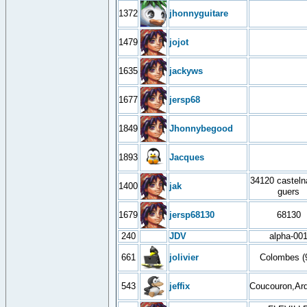
1372
jhonnyguitare
1479
jojot
1635
jackyws
1677
jersp68
1849
Jhonnybegood
1893
Jacques
34120 casteln
1400
jak
guers
1679
jersp68130
68130
240
JDV
alpha-00
661
jolivier
Colombes (
543
jeffix
Coucouron,Ar