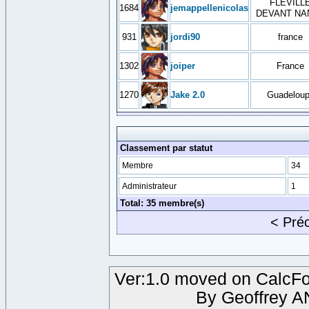
FLEVILL
1684
jemappellenicolas
DEVANT NA
931
jordi90
france
1302
joiper
France
1270
Jake 2.0
Guadelou
Classement par statut
Membre
34
Administrateur
1
Total: 35 membre(s)
< Pré
Ver:1.0 moved on CalcFo
By Geoffrey 