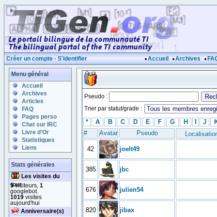
Créer un compte
-
S'identifier
Accueil
Archives
FA
Menu général
Accueil
Archives
Pseudo :
Articles
Trier par statut/grade :
FAQ
Pages perso
*
A
B
C
D
E
F
G
H
I
J
Chat sur IRC
Livre d'Or
#
Avatar
Pseudo
Localisatio
Statistiques
Liens
42
joelt49
Stats générales
385
jbc
Les visites du
jour
5
visiteurs,
1
676
julien54
googlebot.
1019
visites
aujourd'hui
820
jibax
Anniversaire(s)