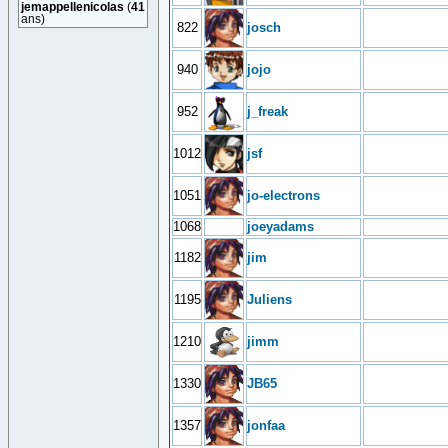
jemappellenicolas
(
41
ans)
822
josch
940
jojo
952
j_freak
1012
jsf
1051
jo-electrons
1068
joeyadams
1182
jim
1195
Juliens
1210
jimm
1330
JB65
1357
jonfaa