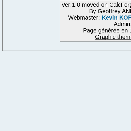
Ver:1.0 moved on CalcFor
By Geoffrey A
Webmaster:
Kevin KO
Admin
Page générée en 
Graphic them