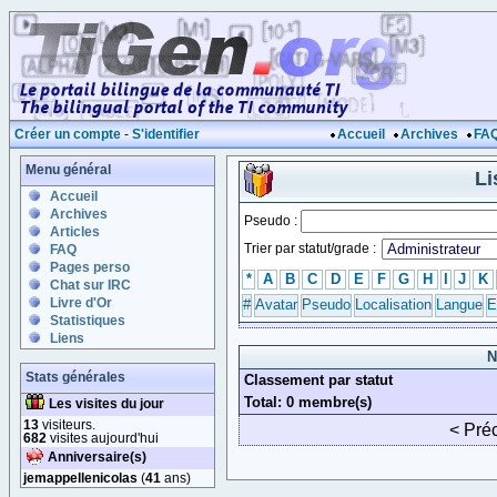
Créer un compte
-
S'identifier
Accueil
Archives
FA
Menu général
Li
Accueil
Archives
Pseudo :
Articles
Trier par statut/grade :
FAQ
Pages perso
*
A
B
C
D
E
F
G
H
I
J
K
Chat sur IRC
Livre d'Or
#
Avatar
Pseudo
Localisation
Langue
E
Statistiques
Liens
N
Stats générales
Classement par statut
Total: 0 membre(s)
Les visites du jour
13
visiteurs.
< Pré
682
visites aujourd'hui
Anniversaire(s)
jemappellenicolas
(
41
ans)