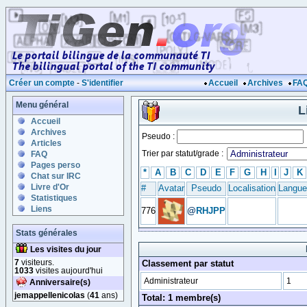
Créer un compte
-
S'identifier
Accueil
Archives
FA
Menu général
L
Accueil
Archives
Pseudo :
Articles
Trier par statut/grade :
FAQ
Pages perso
*
A
B
C
D
E
F
G
H
I
J
K
Chat sur IRC
Livre d'Or
#
Avatar
Pseudo
Localisation
Langue
Statistiques
Liens
776
@
RHJPP
Stats générales
Les visites du jour
7
visiteurs.
Classement par statut
1033
visites aujourd'hui
Administrateur
1
Anniversaire(s)
jemappellenicolas
(
41
ans)
Total: 1 membre(s)