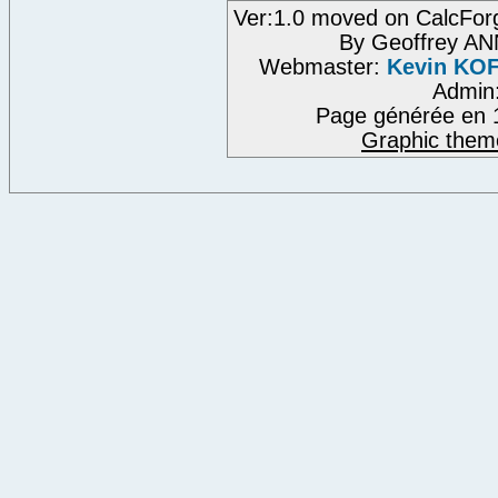
Ver:1.0 moved on CalcFor
By Geoffrey A
Webmaster:
Kevin KO
Admin
Page générée en 
Graphic them