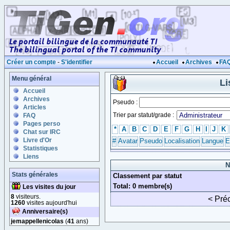
Créer un compte
-
S'identifier
Accueil
Archives
FA
Menu général
Li
Accueil
Archives
Pseudo :
Articles
Trier par statut/grade :
FAQ
Pages perso
*
A
B
C
D
E
F
G
H
I
J
K
Chat sur IRC
Livre d'Or
#
Avatar
Pseudo
Localisation
Langue
E
Statistiques
Liens
N
Stats générales
Classement par statut
Total: 0 membre(s)
Les visites du jour
8
visiteurs.
< Pré
1260
visites aujourd'hui
Anniversaire(s)
jemappellenicolas
(
41
ans)