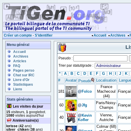
Créer un compte
-
S'identifier
Accueil
Archives
Menu général
L
Accueil
Archives
Pseudo :
Articles
Trier par statut/grade :
FAQ
Pages perso
*
A
B
C
D
E
F
G
H
I
J
K
Chat sur IRC
Livre d'Or
#
Avatar
Localisation
Langu
Pseudo
Statistiques
France
Liens
181
@
Folco
Machecoul
Françai
(44)
Stats générales
Paris/Noisy-
60
@
Jfg
Françai
Les visites du jour
Champs
15
visiteurs,
1
googlebot.
Vienne,
@
Kevin
1080
visites aujourd'hui
40
Françai
Kofler
Autriche
Anniversaire(s)
lorisse
(
42
ans)
Colmar (68)
silver_chiken
(
38
ans)