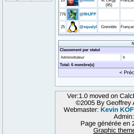
20
@
limmt
et Cergy
Françai
(95)
776
@
RHJPP
25
@
squalyl
Grenoble
Françai
N
Classement par statut
Administrateur
6
Total: 6 membre(s)
< Pré
Ver:1.0 moved on Calc
©2005 By Geoffre
Webmaster:
Kevin KO
Admin
Page générée en 2
Graphic them