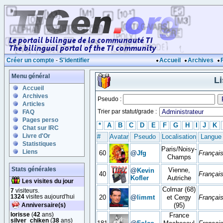
Créer un compte
-
S'identifier
Accueil
Archives
Menu général
L
Accueil
Archives
Pseudo :
Articles
Trier par statut/grade :
FAQ
Pages perso
*
A
B
C
D
E
F
G
H
I
J
K
Chat sur IRC
Livre d'Or
#
Avatar
Pseudo
Localisation
Langue
Statistiques
Paris/Noisy-
Liens
60
@
Jfg
Françai
Champs
Stats générales
Vienne,
@
Kevin
40
Françai
Kofler
Autriche
Les visites du jour
Colmar (68)
7
visiteurs.
1324
visites aujourd'hui
20
@
limmt
et Cergy
Françai
Anniversaire(s)
(95)
lorisse
(
42
ans)
France
silver_chiken
(
38
ans)