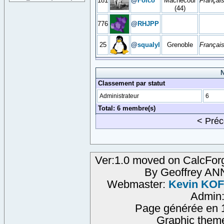
181
@
Folco
Machecoul
Françai
(44)
776
@
RHJPP
25
@
squalyl
Grenoble
Françai
N
Classement par statut
Administrateur
6
Total: 6 membre(s)
< Pré
Ver:1.0 moved on CalcFor
By Geoffrey A
Webmaster:
Kevin KO
Admin
Page générée en 
Graphic them